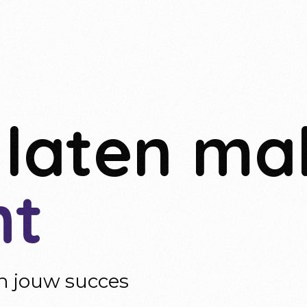
 laten ma
ht
an jouw succes